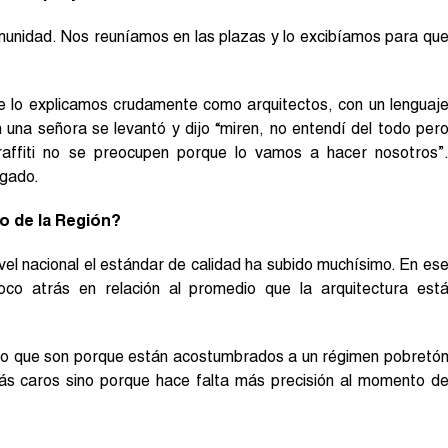
munidad. Nos reuníamos en las plazas y lo excibíamos para qu
ue lo explicamos crudamente como arquitectos, con un lenguaj
 una señora se levantó y dijo “miren, no entendí del todo per
ffiti no se preocupen porque lo vamos a hacer nosotros”
igado.
o de la Región?
vel nacional el estándar de calidad ha subido muchísimo. En es
oco atrás en relación al promedio que la arquitectura est
lo que son porque están acostumbrados a un régimen pobretó
ás caros sino porque hace falta más precisión al momento d