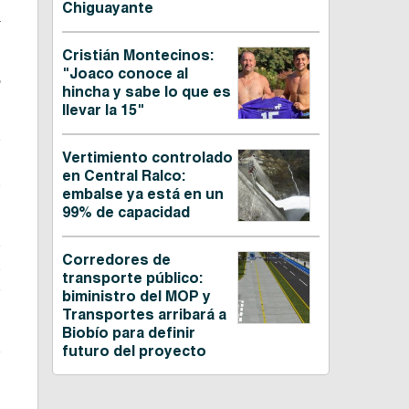
Chiguayante
.
Cristián Montecinos:
"Joaco conoce al
,
hincha y sabe lo que es
llevar la 15"
e
Vertimiento controlado
t
en Central Ralco:
s
embalse ya está en un
99% de capacidad
o
Corredores de
s
transporte público:
e
biministro del MOP y
Transportes arribará a
Biobío para definir
e
futuro del proyecto