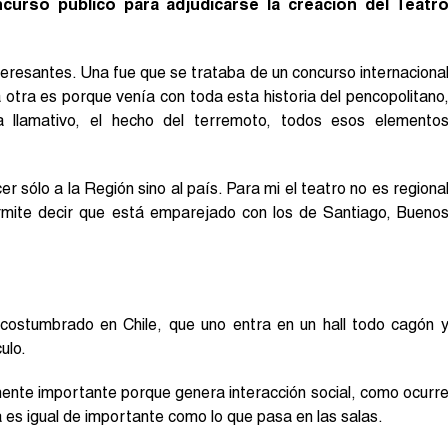
ncurso público para adjudicarse la creación del Teatr
eresantes. Una fue que se trataba de un concurso internaciona
 otra es porque venía con toda esta historia del pencopolitano
llamativo, el hecho del terremoto, todos esos elemento
sólo a la Región sino al país. Para mi el teatro no es regiona
ermite decir que está emparejado con los de Santiago, Bueno
acostumbrado en Chile, que uno entra en un hall todo cagón 
ulo.
mente importante porque genera interacción social, como ocurr
a es igual de importante como lo que pasa en las salas.