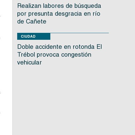
Realizan labores de búsqueda
por presunta desgracia en río
r
de Cañete
CIUDAD
n
Doble accidente en rotonda El
Trébol provoca congestión
vehicular
e
a
n