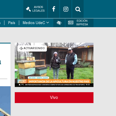
AVISOS
LEGALES
EDICIÓN
n
País
Medios UdeC
IMPRESA
a
Vivo