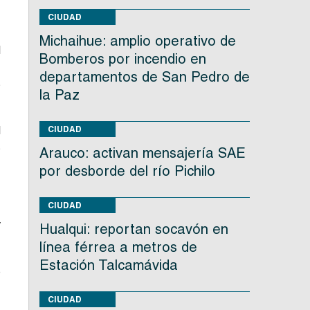
o
CIUDAD
Michaihue: amplio operativo de
l
Bomberos por incendio en
,
departamentos de San Pedro de
s
la Paz
l
CIUDAD
s
Arauco: activan mensajería SAE
por desborde del río Pichilo
CIUDAD
y
Hualqui: reportan socavón en
línea férrea a metros de
Estación Talcamávida
e
CIUDAD