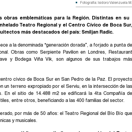
Fotografía: Isidoro Valenzuela M
 obras emblemáticas para la Región. Distintas en su
anhelado Teatro Regional y el Centro Cívico de Boca Sur
uitectos más destacados del país: Smiljan Radic.
nece a la denominada “generación dorada”, a forjado a punta d
ional. Obras como Serpiente Pavilion en Londres, Restauran
ave y Bodega Viña Vik, son algunos de sus trabajos má
 centro cívico de Boca Sur en San Pedro de la Paz. El proyect
un terreno expropiado por el Serviu, en la intersección de la
es. En el sitio de 14.488 m2 se edificará la 4ta Compañía d
iles, entre otros, beneficiando a las 400 familias del sector.
perado, por más de 50 años: el Teatro Regional del Bío Bío qu
énicas y musicales.