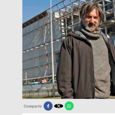

Compartir